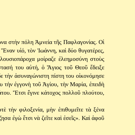
ἰῶνα στὴν πόλη Ἀμνεία τῆς Παφλαγονίας. Οἱ
 Ἕναν υἱό, τὸν Ἰωάννη, καὶ δύο θυγατέρες,
πλουσιοπάροχα μοίραζε ἐλεημοσύνη στοὺς
τασή του αὐτή, ὁ Ἅγιος τοῦ Θεοῦ ἔδειξε
δε τὴν ἀσυναγώνιστη πίστη του οἰκονόμησε
υ τὴν ἐγγονὴ τοῦ Ἁγίου, τὴν Μαρία, ἐπειδὴ
του. Ἔτσι ἔγινε κάτοχος πολλοῦ πλούτου,
τὲ τὴν φιλοξενία, μὴν ἐπιθυμεῖτε τὰ ξένα
ησα ἐγὼ ἔτσι νὰ ζεῖτε καὶ ἐσεῖς». Καὶ ἀφοῦ