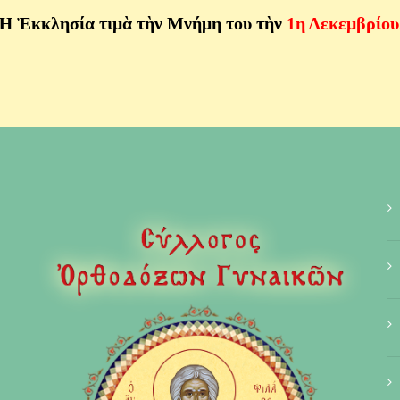
Ἡ Ἐκκλησία τιμὰ τὴν Μνήμη του τὴν
1η Δεκεμβρίου