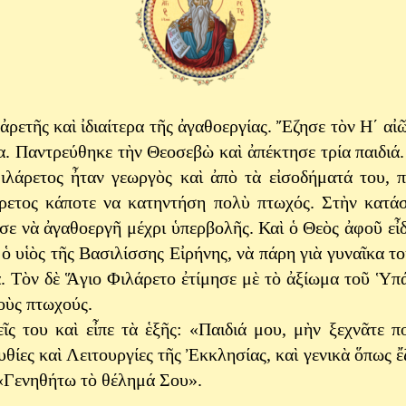
ἀρετῆς καὶ ἰδιαίτερα τῆς ἀγαθοεργίας. Ἔζησε τὸν Η΄ α
. Παντρεύθηκε τὴν Θεοσεβὼ καὶ ἀπέκτησε τρία παιδιά.
ιλάρετος ἦταν γεωργὸς καὶ ἀπὸ τὰ εἰσοδήματά του, 
ετος κάποτε να κατηντήση πολὺ πτωχός. Στὴν κατάσ
σε νὰ ἀγαθοεργῆ μέχρι ὑπερβολῆς. Καὶ ὁ Θεὸς ἀφοῦ εἶ
ὁ υἱὸς τῆς Βασιλίσσης Εἰρήνης, νὰ πάρη γιὰ γυναῖκα το
. Τὸν δὲ Ἅγιο Φιλάρετο ἐτίμησε μὲ τὸ ἀξίωμα τοῦ Ὑπά
οὺς πτωχούς.
ῖς του καὶ εἶπε τὰ ἑξῆς: «Παιδιά μου, μὴν ξεχνᾶτε πο
θίες καὶ Λειτουργίες τῆς Ἐκκλησίας, καὶ γενικὰ ὅπως ἔζ
 «Γενηθήτω τὸ θέλημά Σου».