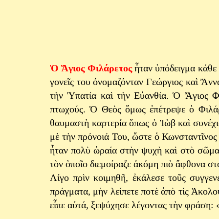
Ὁ Ἅγιος Φιλάρετος
ἦταν ὑπόδειγμα κάθε 
γονεῖς του ὀνομαζόνταν Γεώργιος καὶ Ἄννα
τὴν Ὑπατία καὶ τὴν Εὐανθία. Ὁ Ἅγιος Φ
πτωχούς. Ὁ Θεὸς ὅμως ἐπέτρεψε ὁ Φιλάρ
θαυμαστὴ καρτερία ὅπως ὁ Ἰὼβ καὶ συνέχι
μὲ τὴν πρόνοιά Του, ὥστε ὁ Κωνσταντῖνος 
ἦταν πολὺ ὡραία στὴν ψυχὴ καὶ στὸ σῶμα
τὸν ὁποῖο διεμοίραζε ἀκόμη πιὸ ἄφθονα στ
Λίγο πρὶν κοιμηθῆ, ἐκάλεσε τοῦς συγγενε
πράγματα, μὴν λείπετε ποτὲ ἀπὸ τὶς Ἀκολου
εἶπε αὐτά, ξεψύχησε λέγοντας τὴν φράση: