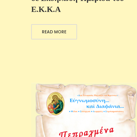
Ε.Κ.Κ.Α
READ MORE