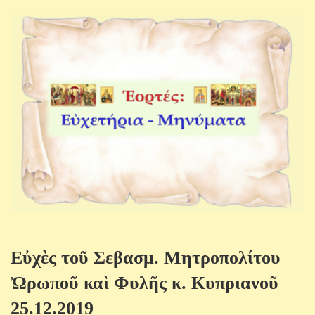
Εὐχὲς τοῦ Σεβασμ. Μητροπολίτου
Ὠρωποῦ καὶ Φυλῆς κ. Κυπριανοῦ
25.12.2019