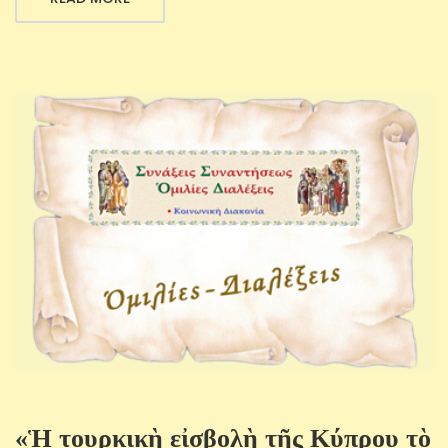
«Ἡ τουρκικὴ εἰσβολὴ τῆς Κύπρου τὸ