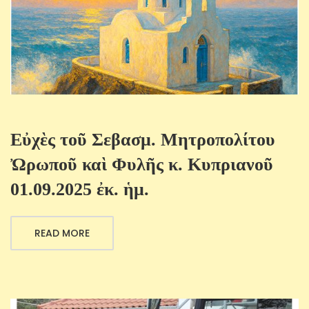
Εὐχὲς τοῦ Σεβασμ. Μητροπολίτου
Ὠρωποῦ καὶ Φυλῆς κ. Κυπριανοῦ
01.09.2025 ἐκ. ἡμ.
READ MORE