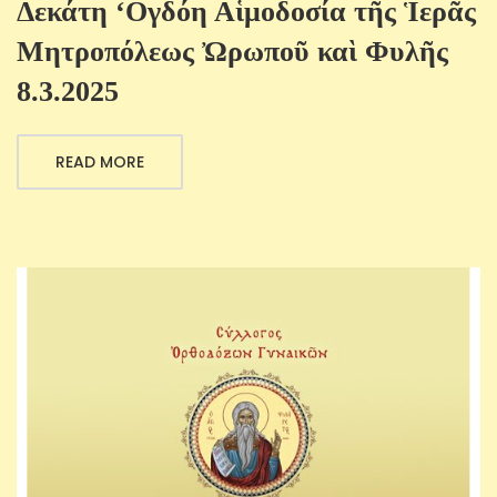
Δεκάτη ‘Ογδόη Αἱμοδοσία τῆς Ἱερᾶς
Μητροπόλεως Ὠρωποῦ καὶ Φυλῆς
8.3.2025
READ MORE