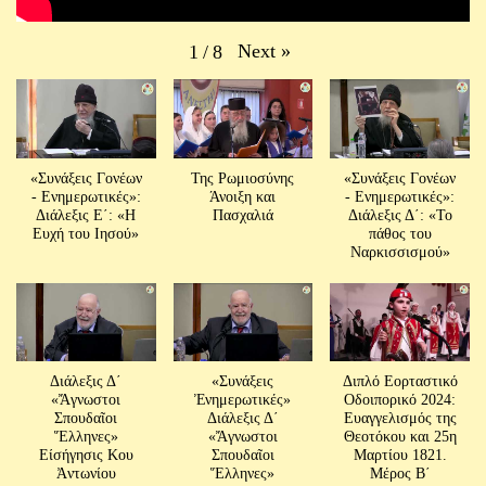
Next
»
1
/
8
«Συνάξεις Γονέων
Της Ρωμιοσύνης
«Συνάξεις Γονέων
- Ενημερωτικές»:
Άνοιξη και
- Ενημερωτικές»:
Διάλεξις Ε´: «Η
Πασχαλιά
Διάλεξις Δ´: «Το
Ευχή του Ιησού»
πάθος του
Ναρκισσισμού»
Διάλεξις Δ΄
«Συνάξεις
Διπλό Εορταστικό
«Ἄγνωστοι
Ἐνημερωτικές»
Οδοιπορικό 2024:
Σπουδαῖοι
Διάλεξις Δ΄
Ευαγγελισμός της
Ἕλληνες»
«Ἄγνωστοι
Θεοτόκου και 25η
Είσήγησις Κου
Σπουδαῖοι
Μαρτίου 1821.
Ἀντωνίου
Ἕλληνες»
Μέρος Β΄