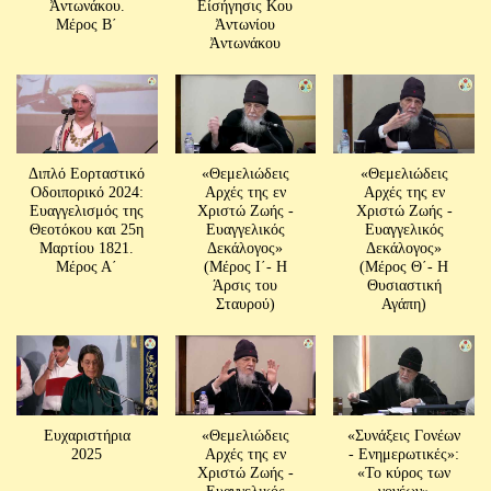
Ἀντωνάκου.
Είσήγησις Κου
Μέρος Β΄
Ἀντωνίου
Ἀντωνάκου
Διπλό Εορταστικό
«Θεμελιώδεις
«Θεμελιώδεις
Οδοιπορικό 2024:
Αρχές της εν
Αρχές της εν
Ευαγγελισμός της
Χριστώ Ζωής -
Χριστώ Ζωής -
Θεοτόκου και 25η
Ευαγγελικός
Ευαγγελικός
Μαρτίου 1821.
Δεκάλογος»
Δεκάλογος»
Μέρος Α΄
(Μέρος Ι´- Η
(Μέρος Θ´- Η
Άρσις του
Θυσιαστική
Σταυρού)
Αγάπη)
Ευχαριστήρια
«Θεμελιώδεις
«Συνάξεις Γονέων
2025
Αρχές της εν
- Ενημερωτικές»:
Χριστώ Ζωής -
«Το κύρος των
Ευαγγελικός
γονέων»