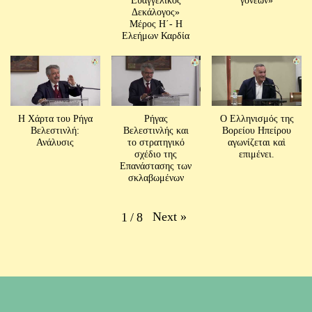
Δεκάλογος»
Μέρος H´- Η
Ελεήμων Καρδία
Η Χάρτα του Ρήγα
Ρήγας
Ο Ελληνισμός της
Βελεστινλή:
Βελεστινλής και
Βορείου Ηπείρου
Ανάλυσις
το στρατηγικό
αγωνίζεται καὶ
σχέδιο της
επιμένει.
Επανάστασης των
σκλαβωμένων
Next
»
1
/
8