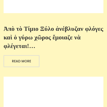
Ἀπὸ τὸ Τίμιο Ξύλο ἀνέβλυζαν φλόγες
καὶ ὁ γύρω χῶρος ἔμοιαζε νὰ
φλέγεται!…
READ MORE