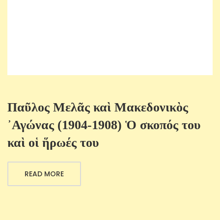
Παῦλος Μελᾶς καὶ Μακεδονικὸς
᾿Αγώνας (1904-1908) Ὁ σκοπός του
καὶ οἱ ἥρωές του
READ MORE