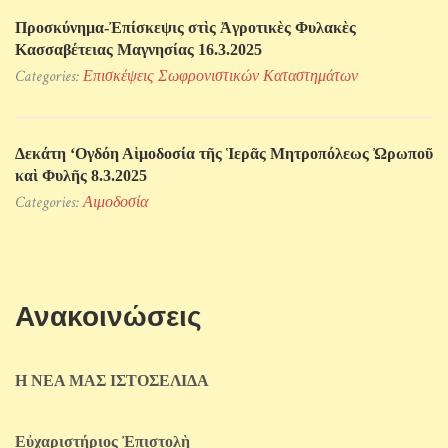
Προσκύνηµα-Ἐπίσκεψις στὶς Ἀγροτικὲς Φυλακὲς
Κασσαβέτειας Μαγνησίας 16.3.2025
Categories:
Επισκέψεις Σωφρονιστικών Kαταστημάτων
Δεκάτη ‘Ογδόη Αἱμοδοσία τῆς Ἱερᾶς Μητροπόλεως Ὠρωποῦ
καὶ Φυλῆς 8.3.2025
Categories:
Αιμοδοσία
Ανακοινώσεις
Η ΝΕΑ ΜΑΣ ΙΣΤΟΣΕΛΙΔΑ
Εὐχαριστήριος Ἐπιστολὴ