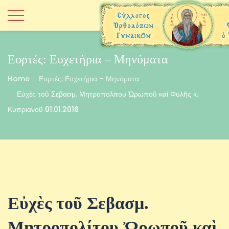
Εορτές: Ευχετήρια – Μηνύματα
Home
Εορτές: Ευχετήρια – Μηνύματα
Εὐχὲς τοῦ Σεβασμ. Μητροπολίτου Ὠρωποῦ καὶ Φυλῆς κ.
Κυπριανοῦ 01.01.2016
Εὐχὲς τοῦ Σεβασμ.
Μητροπολίτου Ὠρωποῦ καὶ