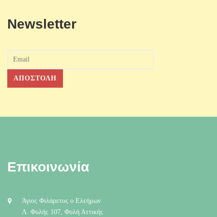
Newsletter
Επικοινωνία
Άγιος Φιλάρετος ο Ελεήμων
Λ. Φυλής 107, Φυλή Αττικής