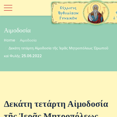
Αιμοδοσία
Home
Αιμοδοσία
Δεκάτη τετάρτη Αἱμοδοσία τῆς Ἱερᾶς Μητροπόλεως Ὠρωποῦ
καὶ Φυλῆς 25.06.2022
Δεκάτη τετάρτη Αἱμοδοσία
τῆς Ἱερᾶς Μητροπόλεως