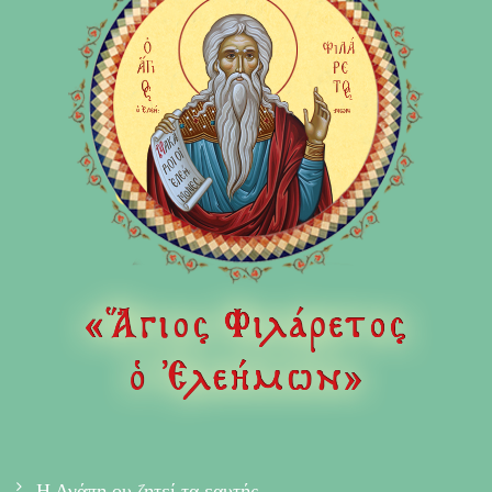
Η Αγάπη ου ζητεί τα εαυτής