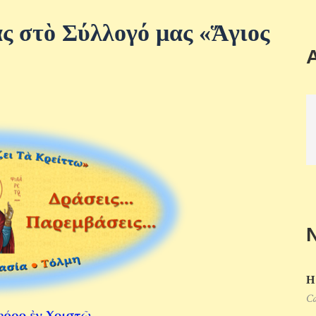
ς στὸ Σύλλογό μας «Ἅγιος
Η
Ca