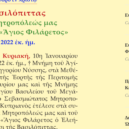
Ε
Ca
Ε
Φ
Ca
Π
Κ
Ca
Δ
Ὠ