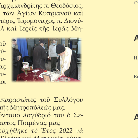
Ca
Η
Ε