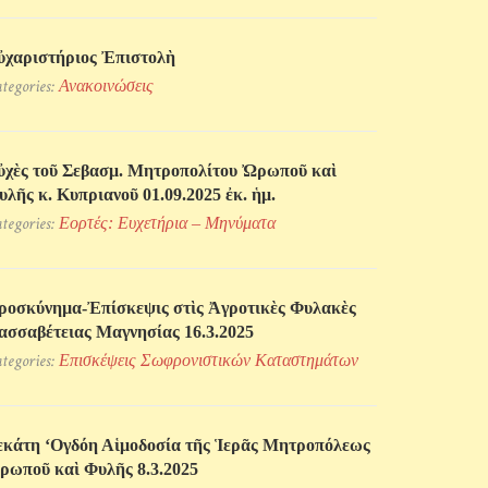
ὐχαριστήριος Ἐπιστολὴ
tegories:
Ανακοινώσεις
ὐχὲς τοῦ Σεβασμ. Μητροπολίτου Ὠρωποῦ καὶ
υλῆς κ. Κυπριανοῦ 01.09.2025 ἐκ. ἡμ.
tegories:
Εορτές: Ευχετήρια – Μηνύματα
ροσκύνηµα-Ἐπίσκεψις στὶς Ἀγροτικὲς Φυλακὲς
ασσαβέτειας Μαγνησίας 16.3.2025
tegories:
Επισκέψεις Σωφρονιστικών Kαταστημάτων
εκάτη ‘Ογδόη Αἱμοδοσία τῆς Ἱερᾶς Μητροπόλεως
ρωποῦ καὶ Φυλῆς 8.3.2025