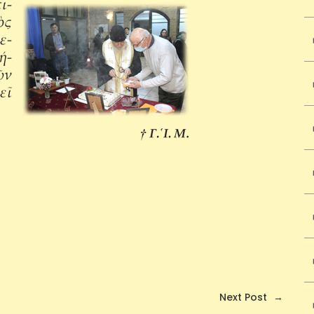
Next Post
→