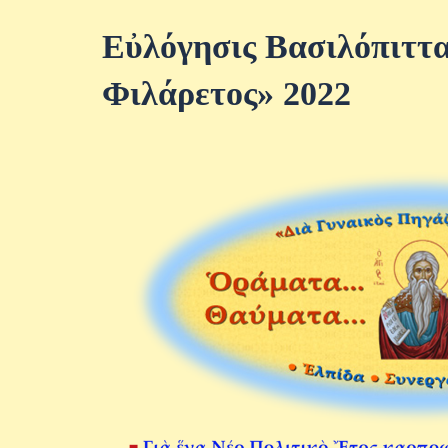
Εὐλόγησις Βασιλόπιττα
Φιλάρετος» 2022