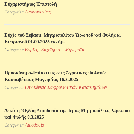
Εὐχαριστήριος Ἐπιστολὴ
Categories:
Ανακοινώσεις
Εὐχὲς τοῦ Σεβασμ. Μητροπολίτου Ὠρωποῦ καὶ Φυλῆς κ.
Κυπριανοῦ 01.09.2025 ἐκ. ἡμ.
Categories:
Εορτές: Ευχετήρια – Μηνύματα
Προσκύνηµα-Ἐπίσκεψις στὶς Ἀγροτικὲς Φυλακὲς
Κασσαβέτειας Μαγνησίας 16.3.2025
Categories:
Επισκέψεις Σωφρονιστικών Kαταστημάτων
Δεκάτη ‘Ογδόη Αἱμοδοσία τῆς Ἱερᾶς Μητροπόλεως Ὠρωποῦ
καὶ Φυλῆς 8.3.2025
Categories:
Αιμοδοσία