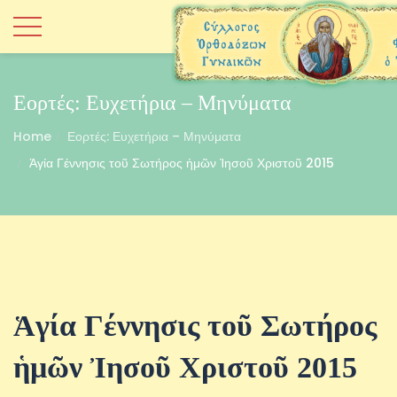
Εορτές: Ευχετήρια – Μηνύματα
Home
Εορτές: Ευχετήρια – Μηνύματα
Ἁγία Γέννησις τοῦ Σωτήρος ἡμῶν Ἰησοῦ Χριστοῦ 2015
Ἁγία Γέννησις τοῦ Σωτήρος
ἡμῶν Ἰησοῦ Χριστοῦ 2015