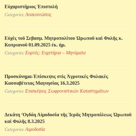
Εὐχαριστήριος Ἐπιστολὴ
Categories:
Ανακοινώσεις
Εὐχὲς τοῦ Σεβασμ. Μητροπολίτου Ὠρωποῦ καὶ Φυλῆς κ.
Κυπριανοῦ 01.09.2025 ἐκ. ἡμ.
Categories:
Εορτές: Ευχετήρια – Μηνύματα
Προσκύνηµα-Ἐπίσκεψις στὶς Ἀγροτικὲς Φυλακὲς
Κασσαβέτειας Μαγνησίας 16.3.2025
Categories:
Επισκέψεις Σωφρονιστικών Kαταστημάτων
Δεκάτη ‘Ογδόη Αἱμοδοσία τῆς Ἱερᾶς Μητροπόλεως Ὠρωποῦ
καὶ Φυλῆς 8.3.2025
Categories:
Αιμοδοσία