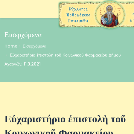
Εισερχόμενα
Home
Εισερχόμενα
Εὐχαριστήριο ἐπιστολὴ τοῦ Κοινωνικοῦ Φαρμακείου Δήμου
Ἀχαρνῶν, 11.3.2021
Εὐχαριστήριο ἐπιστολὴ τοῦ
Κοινωνικοῦ Φαρμακείου