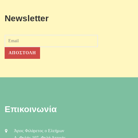
Newsletter
Επικοινωνία
Άγιος Φιλάρετος ο Ελεήμων
Λ. Φυλής 107, Φυλή Αττικής