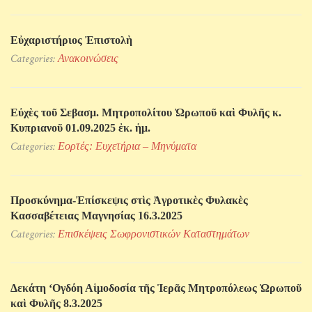
Εὐχαριστήριος Ἐπιστολὴ
Categories:
Ανακοινώσεις
Εὐχὲς τοῦ Σεβασμ. Μητροπολίτου Ὠρωποῦ καὶ Φυλῆς κ.
Κυπριανοῦ 01.09.2025 ἐκ. ἡμ.
Categories:
Εορτές: Ευχετήρια – Μηνύματα
Προσκύνηµα-Ἐπίσκεψις στὶς Ἀγροτικὲς Φυλακὲς
Κασσαβέτειας Μαγνησίας 16.3.2025
Categories:
Επισκέψεις Σωφρονιστικών Kαταστημάτων
Δεκάτη ‘Ογδόη Αἱμοδοσία τῆς Ἱερᾶς Μητροπόλεως Ὠρωποῦ
καὶ Φυλῆς 8.3.2025