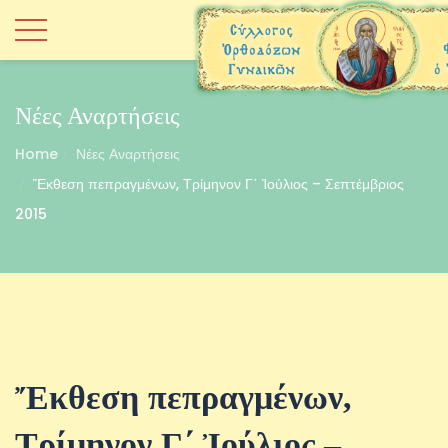
Νέες Αναρτήσεις
Home
Νέες Αναρτήσεις
Ἔκθεση πεπραγμένων, Τρίμηνον Γ΄ Ἰούλιος – Σεπτέμβριος
2015
Ἔκθεση πεπραγμένων,
Τρίμηνον Γ΄ Ἰούλιος –