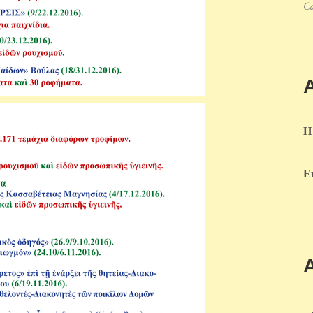
Ca
Η
Ε