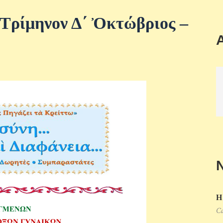
Τρίμηνον Δ΄ Ὀκτώβριος –
Η
Ca