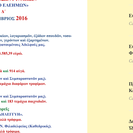
Ε
Ca
Ε
Φ
Ca
Π
Κ
Ca
Δ
Ὠ