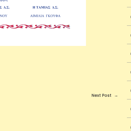
Next Post
→