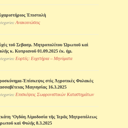
ὐχαριστήριος Ἐπιστολὴ
tegories:
Ανακοινώσεις
ὐχὲς τοῦ Σεβασμ. Μητροπολίτου Ὠρωποῦ καὶ
υλῆς κ. Κυπριανοῦ 01.09.2025 ἐκ. ἡμ.
tegories:
Εορτές: Ευχετήρια – Μηνύματα
ροσκύνηµα-Ἐπίσκεψις στὶς Ἀγροτικὲς Φυλακὲς
ασσαβέτειας Μαγνησίας 16.3.2025
tegories:
Επισκέψεις Σωφρονιστικών Kαταστημάτων
εκάτη ‘Ογδόη Αἱμοδοσία τῆς Ἱερᾶς Μητροπόλεως
ρωποῦ καὶ Φυλῆς 8.3.2025