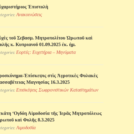
ὐχαριστήριος Ἐπιστολὴ
tegories:
Ανακοινώσεις
ὐχὲς τοῦ Σεβασμ. Μητροπολίτου Ὠρωποῦ καὶ
υλῆς κ. Κυπριανοῦ 01.09.2025 ἐκ. ἡμ.
tegories:
Εορτές: Ευχετήρια – Μηνύματα
ροσκύνηµα-Ἐπίσκεψις στὶς Ἀγροτικὲς Φυλακὲς
ασσαβέτειας Μαγνησίας 16.3.2025
tegories:
Επισκέψεις Σωφρονιστικών Kαταστημάτων
εκάτη ‘Ογδόη Αἱμοδοσία τῆς Ἱερᾶς Μητροπόλεως
ρωποῦ καὶ Φυλῆς 8.3.2025
tegories:
Αιμοδοσία