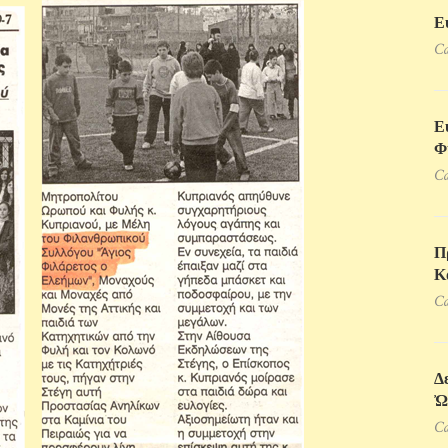
Ε
Ca
Ε
Φ
Ca
Π
Κ
Ca
Δ
Ὠ
Ca