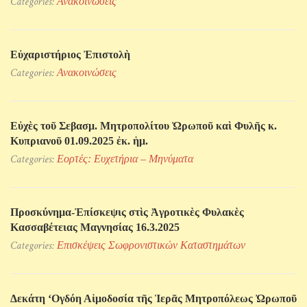
Categories:
Ανακοινώσεις
Εὐχαριστήριος Ἐπιστολὴ
Categories:
Ανακοινώσεις
Εὐχὲς τοῦ Σεβασμ. Μητροπολίτου Ὠρωποῦ καὶ Φυλῆς κ.
Κυπριανοῦ 01.09.2025 ἐκ. ἡμ.
Categories:
Εορτές: Ευχετήρια – Μηνύματα
Προσκύνηµα-Ἐπίσκεψις στὶς Ἀγροτικὲς Φυλακὲς
Κασσαβέτειας Μαγνησίας 16.3.2025
Categories:
Επισκέψεις Σωφρονιστικών Kαταστημάτων
Δεκάτη ‘Ογδόη Αἱμοδοσία τῆς Ἱερᾶς Μητροπόλεως Ὠρωποῦ