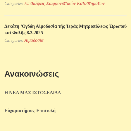
Categories:
Επισκέψεις Σωφρονιστικών Kαταστημάτων
Δεκάτη ‘Ογδόη Αἱμοδοσία τῆς Ἱερᾶς Μητροπόλεως Ὠρωποῦ
καὶ Φυλῆς 8.3.2025
Categories:
Αιμοδοσία
Ανακοινώσεις
Η ΝΕΑ ΜΑΣ ΙΣΤΟΣΕΛΙΔΑ
Εὐχαριστήριος Ἐπιστολὴ