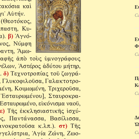
Ε
Ca
Ε
Φ
Ca
Π
Κ
Ca
Δ
Ὠ
Ca