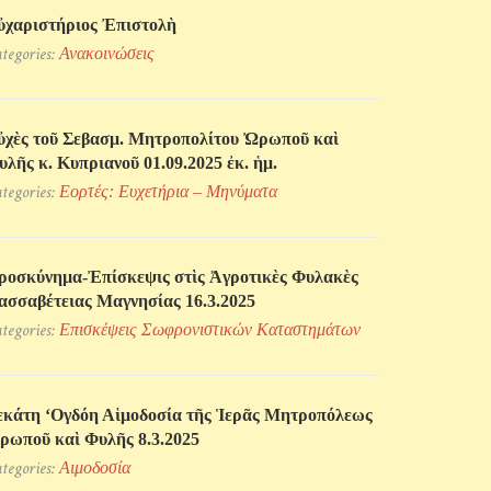
ὐχαριστήριος Ἐπιστολὴ
tegories:
Ανακοινώσεις
ὐχὲς τοῦ Σεβασμ. Μητροπολίτου Ὠρωποῦ καὶ
υλῆς κ. Κυπριανοῦ 01.09.2025 ἐκ. ἡμ.
tegories:
Εορτές: Ευχετήρια – Μηνύματα
ροσκύνηµα-Ἐπίσκεψις στὶς Ἀγροτικὲς Φυλακὲς
ασσαβέτειας Μαγνησίας 16.3.2025
tegories:
Επισκέψεις Σωφρονιστικών Kαταστημάτων
εκάτη ‘Ογδόη Αἱμοδοσία τῆς Ἱερᾶς Μητροπόλεως
ρωποῦ καὶ Φυλῆς 8.3.2025
tegories:
Αιμοδοσία