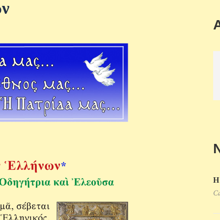
ων
Η
Ca