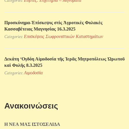
Categories:
Εορτές: Ευχετήρια – Μηνύματα
Προσκύνηµα-Ἐπίσκεψις στὶς Ἀγροτικὲς Φυλακὲς
Κασσαβέτειας Μαγνησίας 16.3.2025
Categories:
Επισκέψεις Σωφρονιστικών Kαταστημάτων
Δεκάτη ‘Ογδόη Αἱμοδοσία τῆς Ἱερᾶς Μητροπόλεως Ὠρωποῦ
καὶ Φυλῆς 8.3.2025
Categories:
Αιμοδοσία
Ανακοινώσεις
Η ΝΕΑ ΜΑΣ ΙΣΤΟΣΕΛΙΔΑ