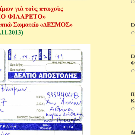
Ca
Ε
Ca
Ε
Φ
Ca
Π
Κ
Ca
Δ