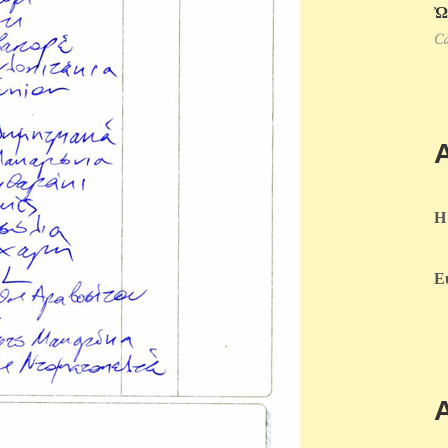
Ὠ
Ca
Η
Ε