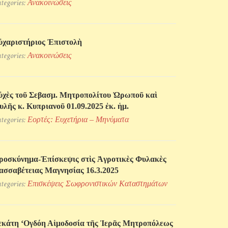
tegories:
Ανακοινώσεις
ὐχαριστήριος Ἐπιστολὴ
tegories:
Ανακοινώσεις
ὐχὲς τοῦ Σεβασμ. Μητροπολίτου Ὠρωποῦ καὶ
υλῆς κ. Κυπριανοῦ 01.09.2025 ἐκ. ἡμ.
tegories:
Εορτές: Ευχετήρια – Μηνύματα
ροσκύνηµα-Ἐπίσκεψις στὶς Ἀγροτικὲς Φυλακὲς
ασσαβέτειας Μαγνησίας 16.3.2025
tegories:
Επισκέψεις Σωφρονιστικών Kαταστημάτων
εκάτη ‘Ογδόη Αἱμοδοσία τῆς Ἱερᾶς Μητροπόλεως