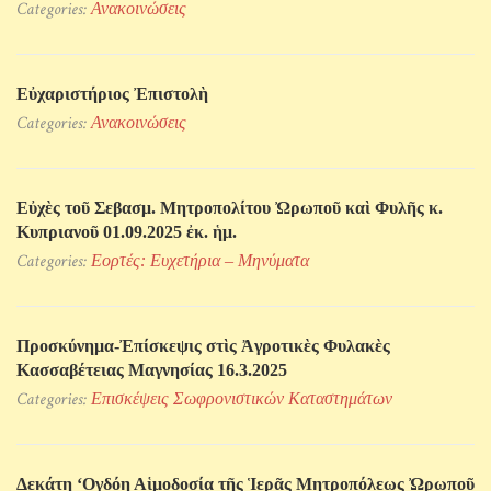
Categories:
Ανακοινώσεις
Εὐχαριστήριος Ἐπιστολὴ
Categories:
Ανακοινώσεις
Εὐχὲς τοῦ Σεβασμ. Μητροπολίτου Ὠρωποῦ καὶ Φυλῆς κ.
Κυπριανοῦ 01.09.2025 ἐκ. ἡμ.
Categories:
Εορτές: Ευχετήρια – Μηνύματα
Προσκύνηµα-Ἐπίσκεψις στὶς Ἀγροτικὲς Φυλακὲς
Κασσαβέτειας Μαγνησίας 16.3.2025
Categories:
Επισκέψεις Σωφρονιστικών Kαταστημάτων
Δεκάτη ‘Ογδόη Αἱμοδοσία τῆς Ἱερᾶς Μητροπόλεως Ὠρωποῦ