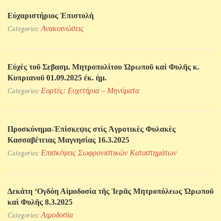
Εὐχαριστήριος Ἐπιστολὴ
Categories:
Ανακοινώσεις
Εὐχὲς τοῦ Σεβασμ. Μητροπολίτου Ὠρωποῦ καὶ Φυλῆς κ.
Κυπριανοῦ 01.09.2025 ἐκ. ἡμ.
Categories:
Εορτές: Ευχετήρια – Μηνύματα
Προσκύνηµα-Ἐπίσκεψις στὶς Ἀγροτικὲς Φυλακὲς
Κασσαβέτειας Μαγνησίας 16.3.2025
Categories:
Επισκέψεις Σωφρονιστικών Kαταστημάτων
Δεκάτη ‘Ογδόη Αἱμοδοσία τῆς Ἱερᾶς Μητροπόλεως Ὠρωποῦ
καὶ Φυλῆς 8.3.2025
Categories:
Αιμοδοσία