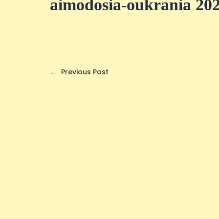
aimodosia-oukrania 20
←
Previous Post