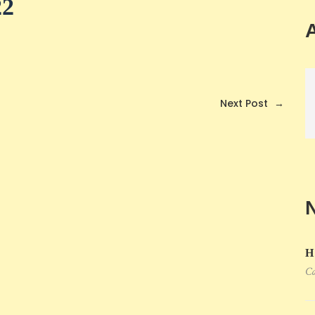
22
Next Post
→
Η
Ca