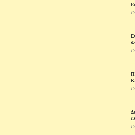
Ε
Ca
Ε
Φ
Ca
Π
Κ
Ca
Δ
Ὠ
Ca