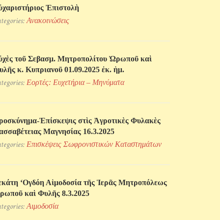
ὐχαριστήριος Ἐπιστολὴ
tegories:
Ανακοινώσεις
ὐχὲς τοῦ Σεβασμ. Μητροπολίτου Ὠρωποῦ καὶ
υλῆς κ. Κυπριανοῦ 01.09.2025 ἐκ. ἡμ.
tegories:
Εορτές: Ευχετήρια – Μηνύματα
ροσκύνηµα-Ἐπίσκεψις στὶς Ἀγροτικὲς Φυλακὲς
ασσαβέτειας Μαγνησίας 16.3.2025
tegories:
Επισκέψεις Σωφρονιστικών Kαταστημάτων
εκάτη ‘Ογδόη Αἱμοδοσία τῆς Ἱερᾶς Μητροπόλεως
ρωποῦ καὶ Φυλῆς 8.3.2025
tegories:
Αιμοδοσία