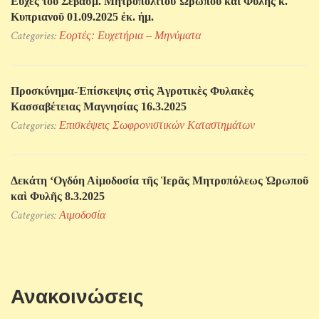
Εὐχὲς τοῦ Σεβασμ. Μητροπολίτου Ὠρωποῦ καὶ Φυλῆς κ.
Κυπριανοῦ 01.09.2025 ἐκ. ἡμ.
Categories:
Εορτές: Ευχετήρια – Μηνύματα
Προσκύνηµα-Ἐπίσκεψις στὶς Ἀγροτικὲς Φυλακὲς
Κασσαβέτειας Μαγνησίας 16.3.2025
Categories:
Επισκέψεις Σωφρονιστικών Kαταστημάτων
Δεκάτη ‘Ογδόη Αἱμοδοσία τῆς Ἱερᾶς Μητροπόλεως Ὠρωποῦ
καὶ Φυλῆς 8.3.2025
Categories:
Αιμοδοσία
Ανακοινώσεις