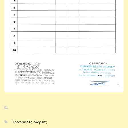
Προσφορὲς Δωρεἐς